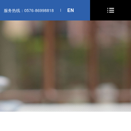
EN
服务热线：0576-86998818