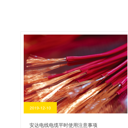
2019-12-10
安达电线电缆平时使用注意事项