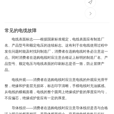


常见的电缆故障
电线表面标志——根据国家标准规定，电线表面应有制造厂
名、产品型号和额定电压的连续标志。这有利于在电线使用过程中
发生问题时能及时找到制造厂，消费者在选购电线时务必注意这一
点。同时消费者在选购电线时应注意合格证上标明的制造厂名、产
品型号、额定电压与电线表面的印刷标志是否一致，防止冒牌产
品。
电线外观——消费者在选购电线时应注意电线的外观应光滑平
整，绝缘和护套层无损坏，标志印字清晰，手模电线时无油腻感。
从电线的横截面看，电线的整个圆周上绝缘或护套的厚度应均匀，
不应偏芯，绝缘或护套应有一定的厚度。
导体线径——消费者在选购电线时应注意导体线径是否与合格
证上明示的截面相符，若导体截面偏小，容易使电线发热引起短